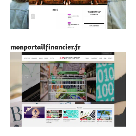
monportailfinancier.fr