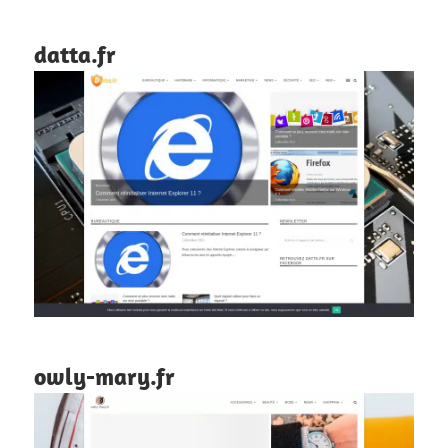
datta.fr
owly-mary.fr